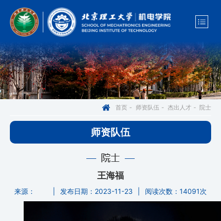
院士
首页
-
师资队伍
-
杰出人才
-
师资队伍
院士
王海福
来源：
|
发布日期：2023-11-23
|
阅读次数：
14091次