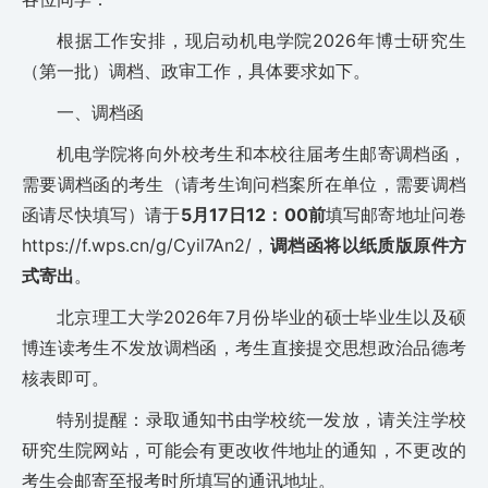
根据工作安排，现启动机电学院2026年博士研究生
（第一批）调档、政审工作，具体要求如下。
一、调档函
机电学院将向外校考生和本校往届考生邮寄调档函，
需要调档函的考生（请考生询问档案所在单位，需要调档
函请尽快填写）请于
5月17日12：00前
填写邮寄地址问卷
https://f.wps.cn/g/Cyil7An2/，
调档函将以纸质版原件方
式寄出
。
北京理工大学2026年7月份毕业的硕士毕业生以及硕
博连读考生不发放调档函，考生直接提交思想政治品德考
核表即可。
特别提醒：录取通知书由学校统一发放，请关注学校
研究生院网站，可能会有更改收件地址的通知，不更改的
考生会邮寄至报考时所填写的通讯地址。