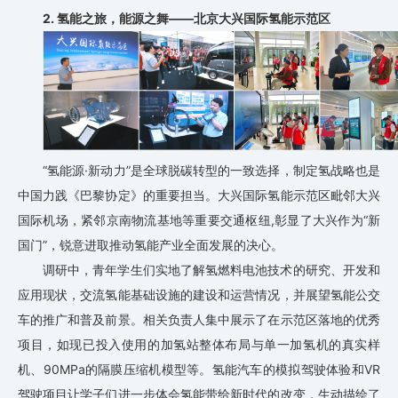
2.
氢能之旅，能源之舞
——北京大兴国际氢能示范区
“氢能源·新动力”是全球脱碳转型的一致选择，制定氢战略也是
中国力践《巴黎协定》的重要担当。大兴国际氢能示范区毗邻大兴
国际机场，紧邻京南物流基地等重要交通枢纽,彰显了大兴作为“新
国门”，锐意进取推动氢能产业全面发展的决心。
调研中，青年学生们实地了解氢燃料电池技术的研究、开发和
应用现状，交流氢能基础设施的建设和运营情况，并展望氢能公交
车的推广和普及前景。相关负责人集中展示了在示范区落地的优秀
项目，如现已投入使用的加氢站整体布局与单一加氢机的真实样
机、90MPa的隔膜压缩机模型等。氢能汽车的模拟驾驶体验和VR
驾驶项目让学子们进一步体会氢能带给新时代的改变，生动描绘了